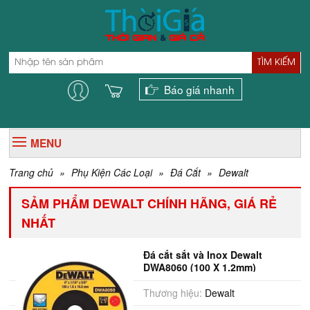
TÌM KIẾM
Báo giá nhanh
MENU
Trang chủ
»
Phụ Kiện Các Loại
»
Đá Cắt
»
Dewalt
SẢM PHẨM DEWALT CHÍNH HÃNG, GIÁ RẺ
NHẤT
Đá cắt sắt và Inox Dewalt
DWA8060 (100 X 1.2mm)
Thương hiệu:
Dewalt