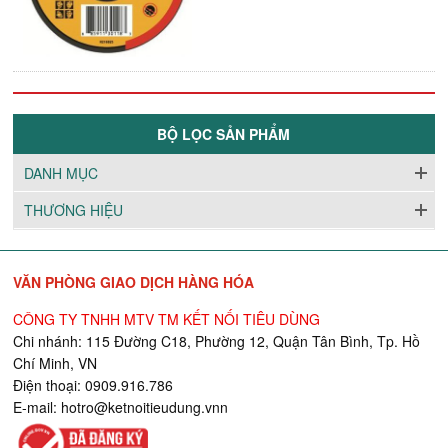
BỘ LỌC SẢN PHẨM
DANH MỤC
THƯƠNG HIỆU
VĂN PHÒNG GIAO DỊCH HÀNG HÓA
CÔNG TY TNHH MTV TM KẾT NỐI TIÊU DÙNG
Chi nhánh: 115 Đường C18, Phường 12, Quận Tân Bình, Tp. Hồ
Chí Minh, VN
Điện thoại: 0909.916.786
E-mail:
hotro@ketnoitieudung.vn
n