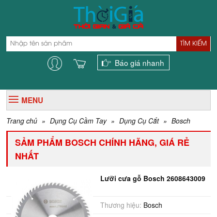
TÌM KIẾM
Báo giá nhanh
MENU
Trang chủ
»
Dụng Cụ Cầm Tay
»
Dụng Cụ Cắt
»
Bosch
SẢM PHẨM BOSCH CHÍNH HÃNG, GIÁ RẺ
NHẤT
Lưỡi cưa gỗ Bosch 2608643009
Thương hiệu:
Bosch