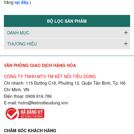
hãng
tại đây
.)
BỘ LỌC SẢN PHẨM
DANH MỤC
THƯƠNG HIỆU
VĂN PHÒNG GIAO DỊCH HÀNG HÓA
CÔNG TY TNHH MTV TM KẾT NỐI TIÊU DÙNG
Chi nhánh: 115 Đường C18, Phường 12, Quận Tân Bình, Tp. Hồ
Chí Minh, VN
Điện thoại: 0909.916.786
E-mail:
hotro@ketnoitieudung.vn
n
CHĂM SÓC KHÁCH HÀNG