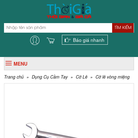
TÌM KIẾM
Báo giá nhanh
MENU
Trang chủ
»
Dụng Cụ Cầm Tay
»
Cờ Lê
»
Cờ lê vòng miệng