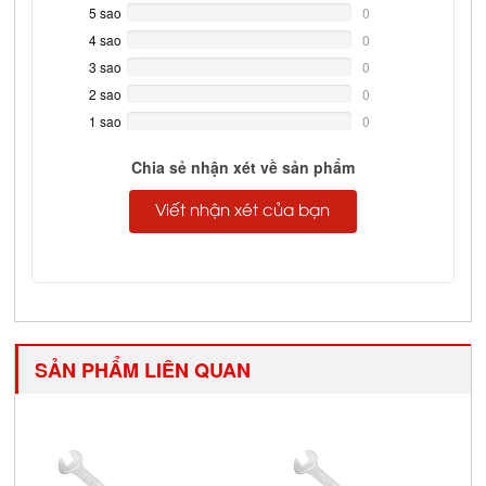
5 sao
0%
0
Complete
4 sao
0%
0
Complete
3 sao
0%
0
Complete
2 sao
0%
0
Complete
1 sao
0%
0
Complete
Chia sẻ nhận xét về sản phẩm
Viết nhận xét của bạn
SẢN PHẨM LIÊN QUAN