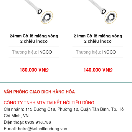
24mm Cờ lê miệng vòng
21mm Cờ lê miệng vòng
2 chiều Ingco
2 chiều Ingco
HCSPAR241
HCSPAR211
Thương hiệu:
INGCO
Thương hiệu:
INGCO
180,000 VNĐ
140,000 VNĐ
VĂN PHÒNG GIAO DỊCH HÀNG HÓA
CÔNG TY TNHH MTV TM KẾT NỐI TIÊU DÙNG
Chi nhánh: 115 Đường C18, Phường 12, Quận Tân Bình, Tp. Hồ
Chí Minh, VN
Điện thoại: 0909.916.786
E-mail:
hotro@ketnoitieudung.vn
n