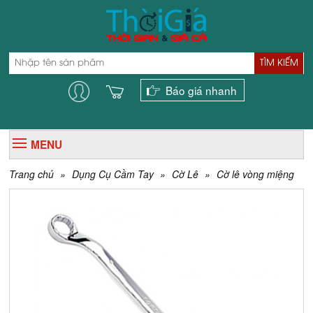
TÌM KIẾM
Báo giá nhanh
MENU
Trang chủ
»
Dụng Cụ Cầm Tay
»
Cờ Lê
»
Cờ lê vòng miệng