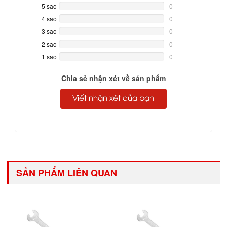
5 sao
0%
0
Complete
4 sao
0%
0
Complete
3 sao
0%
0
Complete
2 sao
0%
0
Complete
1 sao
0%
0
Complete
Chia sẻ nhận xét về sản phẩm
Viết nhận xét của bạn
SẢN PHẨM LIÊN QUAN