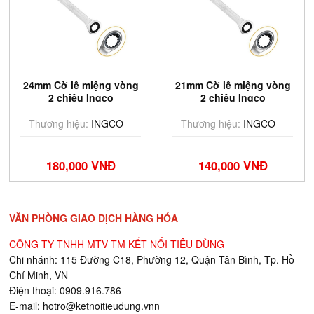
24mm Cờ lê miệng vòng
21mm Cờ lê miệng vòng
2 chiều Ingco
2 chiều Ingco
HCSPAR241
HCSPAR211
Thương hiệu:
INGCO
Thương hiệu:
INGCO
180,000 VNĐ
140,000 VNĐ
VĂN PHÒNG GIAO DỊCH HÀNG HÓA
CÔNG TY TNHH MTV TM KẾT NỐI TIÊU DÙNG
Chi nhánh: 115 Đường C18, Phường 12, Quận Tân Bình, Tp. Hồ
Chí Minh, VN
Điện thoại: 0909.916.786
E-mail:
hotro@ketnoitieudung.vn
n