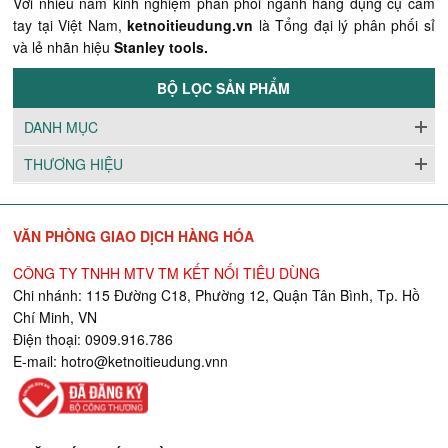
Với nhiều năm kinh nghiệm phân phối ngành hàng dụng cụ cầm
tay tại Việt Nam,
ketnoitieudung.vn
là Tổng đại lý phân phối sỉ
và lẻ nhãn hiệu
Stanley tools.
BỘ LỌC SẢN PHẨM
DANH MỤC
THƯƠNG HIỆU
VĂN PHÒNG GIAO DỊCH HÀNG HÓA
CÔNG TY TNHH MTV TM KẾT NỐI TIÊU DÙNG
Chi nhánh: 115 Đường C18, Phường 12, Quận Tân Bình, Tp. Hồ
Chí Minh, VN
Điện thoại: 0909.916.786
E-mail:
hotro@ketnoitieudung.vn
n