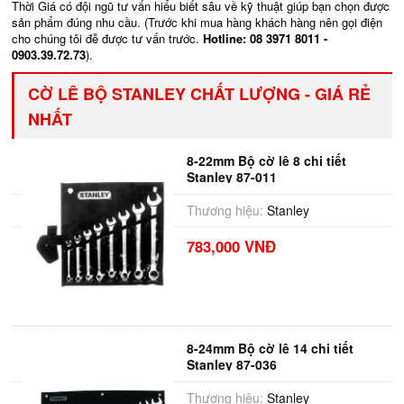
Thời Giá có đội ngũ tư vấn hiểu biết sâu về kỹ thuật giúp bạn chọn được
sản phẩm đúng nhu cầu. (Trước khi mua hàng khách hàng nên gọi điện
cho chúng tôi đễ được tư vấn trước.
Hotline: 08 3971 8011 -
0903.39.72.73
).
CỜ LÊ BỘ STANLEY CHẤT LƯỢNG - GIÁ RẺ
NHẤT
8-22mm Bộ cờ lê 8 chi tiết
Stanley 87-011
Thương hiệu:
Stanley
783,000 VNĐ
8-24mm Bộ cờ lê 14 chi tiết
Stanley 87-036
Thương hiệu:
Stanley