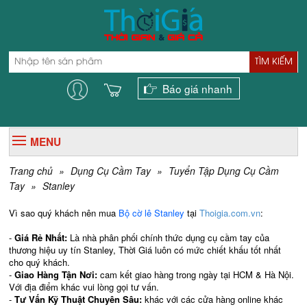
TÌM KIẾM
Báo giá nhanh
MENU
Trang chủ
»
Dụng Cụ Cầm Tay
»
Tuyển Tập Dụng Cụ Cầm
Tay
»
Stanley
Vì sao quý khách nên mua
Bộ cờ lê Stanley
tại
Thoigia.com.vn
:
-
Giá Rẻ Nhất:
Là nhà phân phối chính thức dụng cụ cầm tay của
thương hiệu uy tín Stanley,
Thời Giá luôn có mức chiết khấu tốt nhất
cho quý khách.
-
Giao Hàng Tận Nơi:
cam kết giao hàng trong ngày tại HCM & Hà Nội.
Với địa điểm khác vui lòng gọi tư vấn.
-
Tư Vấn Kỹ Thuật Chuyên Sâu:
khác với các cửa hàng online khác