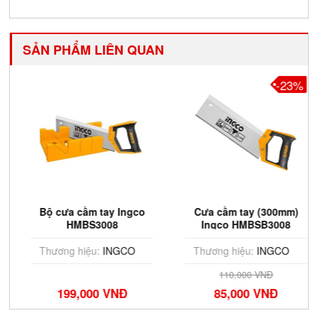
SẢN PHẨM LIÊN QUAN
-23%
Bộ cưa cầm tay Ingco
Cưa cầm tay (300mm)
HMBS3008
Ingco HMBSB3008
Thương hiệu:
INGCO
Thương hiệu:
INGCO
110,000 VNĐ
199,000 VNĐ
85,000 VNĐ