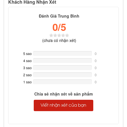
Khách Hàng Nhận Xét
Đánh Giá Trung Bình
0
/5
(
chưa có
nhận xét)
5 sao
0%
0
Complete
4 sao
0%
0
Complete
3 sao
0%
0
Complete
2 sao
0%
0
Complete
1 sao
0%
0
Complete
Chia sẻ nhận xét về sản phẩm
Viết nhận xét của bạn