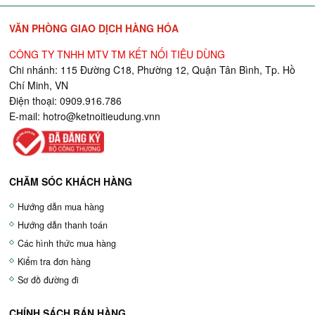
VĂN PHÒNG GIAO DỊCH HÀNG HÓA
CÔNG TY TNHH MTV TM KẾT NỐI TIÊU DÙNG
Chi nhánh: 115 Đường C18, Phường 12, Quận Tân Bình, Tp. Hồ
Chí Minh, VN
Điện thoại: 0909.916.786
E-mail:
hotro@ketnoitieudung.vn
n
CHĂM SÓC KHÁCH HÀNG
Hướng dẫn mua hàng
Hướng dẫn thanh toán
Các hình thức mua hàng
Kiểm tra đơn hàng
Sơ đồ đường đi
CHÍNH SÁCH BÁN HÀNG