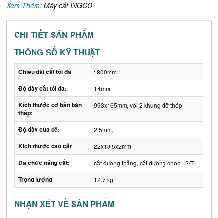
Xem Thêm:
Máy cắt INGCO
CHI TIẾT SẢN PHẨM
THÔNG SỐ KỸ THUẬT
Chiều dài cắt tối đa
: 800mm.
Độ dày cắt tối đa:
14mm
Kích thước cơ bản bàn
993x165mm, với 2 khung đỡ thép
thép:
Độ dày của đế:
2.5mm,
Kích thước dao cắt
22x10.5x2mm
Đa chức năng cắt:
cắt đường thẳng, cắt đường chéo - 2/T.
Trọng lượng
12.7 kg
NHẬN XÉT VỀ SẢN PHẨM