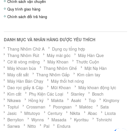
Chính sách vận chuyển
Quy trình giao hàng
Chính sách đổi trả hàng
DANH MỤC VÀ NHÃN HÀNG ĐƯỢC YÊU THÍCH
Thang Nhôm Chữ A
Dụng cụ tổng hợp
Thang Nhôm Rút
Máy mài góc
Máy Hàn Que
Cờ lê vòng miệng
Máy Khoan
Thước Cuộn
Máy khoan búa
Thang Nhôm Ghế
Mặt Nạ Hàn
Máy cắt sắt
Thang Nhôm Gấp
Kìm cầm tay
Máy Hàn Bán Chạy
Máy thổi hơi nóng
Dao rọc giấy & Cáp
Mũi Khoan
Máy khoan động lực
Kìm cắt
Phụ Kiện Các Loại
Stanley
Bosch
Nikawa
Hồng ký
Makita
Asaki
Top
Kingtony
Toptul
Crossman
Poongsan
Maktec
Sata
Jasic
Mitutoyo
Century
Nikita
Abac
Licota
Berrylion
Wynns
Masada
Kyoritsu
Tohnichi
Sanwa
Nitto
Pal
Endura