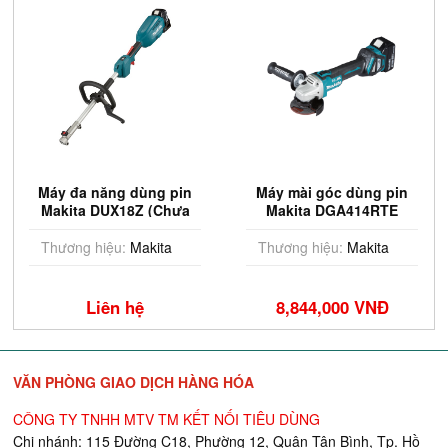
Máy đa năng dùng pin
Máy mài góc dùng pin
Makita DUX18Z (Chưa
Makita DGA414RTE
Pin & Sạc)
(100mm/công tắc
trượt/AWS/BL) (18V)
Thương hiệu:
Makita
Thương hiệu:
Makita
Liên hệ
8,844,000 VNĐ
VĂN PHÒNG GIAO DỊCH HÀNG HÓA
CÔNG TY TNHH MTV TM KẾT NỐI TIÊU DÙNG
Chi nhánh: 115 Đường C18, Phường 12, Quận Tân Bình, Tp. Hồ