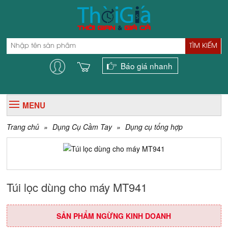
TÌM KIẾM
Báo giá nhanh
MENU
Trang chủ
»
Dụng Cụ Cầm Tay
»
Dụng cụ tổng hợp
Túi lọc dùng cho máy MT941
SẢN PHẨM NGỪNG KINH DOANH