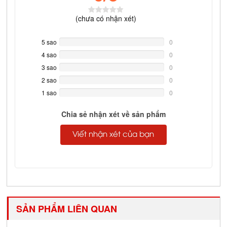
(
chưa có
nhận xét)
5 sao
0%
0
Complete
4 sao
0%
0
Complete
3 sao
0%
0
Complete
2 sao
0%
0
Complete
1 sao
0%
0
Complete
Chia sẻ nhận xét về sản phẩm
Viết nhận xét của bạn
SẢN PHẨM LIÊN QUAN