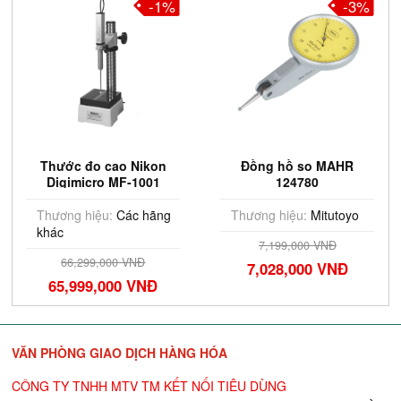
-1%
-3%
Thước đo cao Nikon
Đồng hồ so MAHR
Digimicro MF-1001
124780
Thương hiệu:
Các hãng
Thương hiệu:
Mitutoyo
khác
7,199,000 VNĐ
66,299,000 VNĐ
7,028,000 VNĐ
65,999,000 VNĐ
VĂN PHÒNG GIAO DỊCH HÀNG HÓA
CÔNG TY TNHH MTV TM KẾT NỐI TIÊU DÙNG