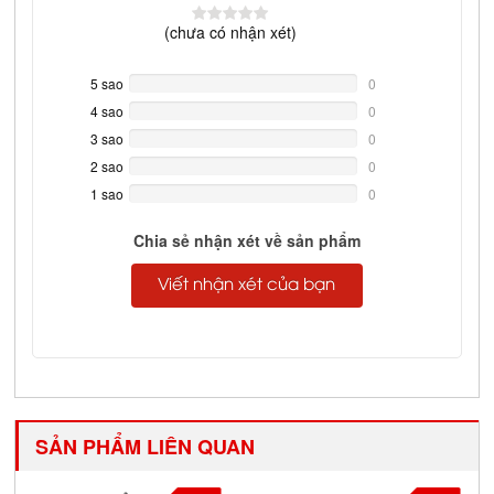
(
chưa có
nhận xét)
5 sao
0%
0
Complete
4 sao
0%
0
Complete
3 sao
0%
0
Complete
2 sao
0%
0
Complete
1 sao
0%
0
Complete
Chia sẻ nhận xét về sản phẩm
Viết nhận xét của bạn
SẢN PHẨM LIÊN QUAN