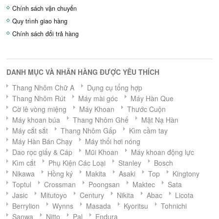
Chính sách vận chuyển
Quy trình giao hàng
Chính sách đổi trả hàng
DANH MỤC VÀ NHÃN HÀNG ĐƯỢC YÊU THÍCH
Thang Nhôm Chữ A
Dụng cụ tổng hợp
Thang Nhôm Rút
Máy mài góc
Máy Hàn Que
Cờ lê vòng miệng
Máy Khoan
Thước Cuộn
Máy khoan búa
Thang Nhôm Ghế
Mặt Nạ Hàn
Máy cắt sắt
Thang Nhôm Gấp
Kìm cầm tay
Máy Hàn Bán Chạy
Máy thổi hơi nóng
Dao rọc giấy & Cáp
Mũi Khoan
Máy khoan động lực
Kìm cắt
Phụ Kiện Các Loại
Stanley
Bosch
Nikawa
Hồng ký
Makita
Asaki
Top
Kingtony
Toptul
Crossman
Poongsan
Maktec
Sata
Jasic
Mitutoyo
Century
Nikita
Abac
Licota
Berrylion
Wynns
Masada
Kyoritsu
Tohnichi
Sanwa
Nitto
Pal
Endura