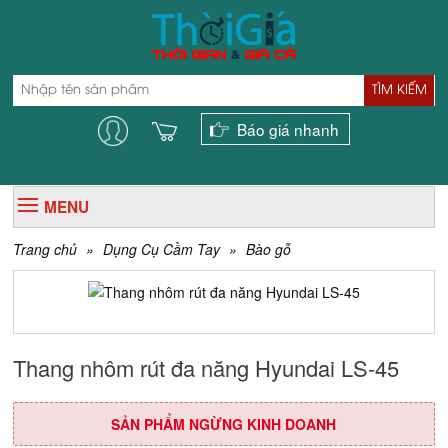
TÌM KIẾM
Báo giá nhanh
MENU
Trang chủ
»
Dụng Cụ Cầm Tay
»
Bào gỗ
Thang nhôm rút đa năng Hyundai LS-45
SẢN PHẨM NGỪNG KINH DOANH