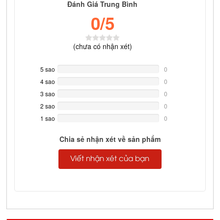
Đánh Giá Trung Bình
0
/5
(
chưa có
nhận xét)
5 sao
0%
0
Complete
4 sao
0%
0
Complete
3 sao
0%
0
Complete
2 sao
0%
0
Complete
1 sao
0%
0
Complete
Chia sẻ nhận xét về sản phẩm
Viết nhận xét của bạn