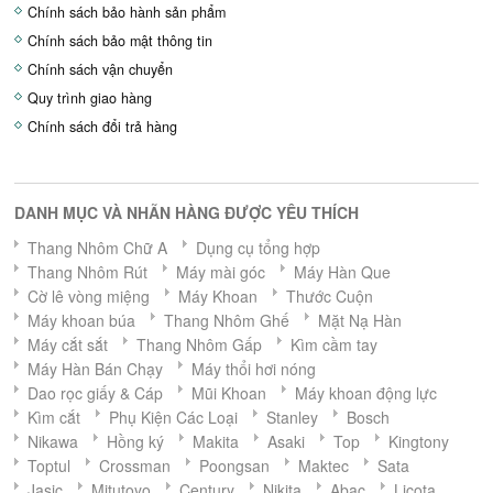
Chính sách bảo hành sản phẩm
Chính sách bảo mật thông tin
Chính sách vận chuyển
Quy trình giao hàng
Chính sách đổi trả hàng
DANH MỤC VÀ NHÃN HÀNG ĐƯỢC YÊU THÍCH
Thang Nhôm Chữ A
Dụng cụ tổng hợp
Thang Nhôm Rút
Máy mài góc
Máy Hàn Que
Cờ lê vòng miệng
Máy Khoan
Thước Cuộn
Máy khoan búa
Thang Nhôm Ghế
Mặt Nạ Hàn
Máy cắt sắt
Thang Nhôm Gấp
Kìm cầm tay
Máy Hàn Bán Chạy
Máy thổi hơi nóng
Dao rọc giấy & Cáp
Mũi Khoan
Máy khoan động lực
Kìm cắt
Phụ Kiện Các Loại
Stanley
Bosch
Nikawa
Hồng ký
Makita
Asaki
Top
Kingtony
Toptul
Crossman
Poongsan
Maktec
Sata
Jasic
Mitutoyo
Century
Nikita
Abac
Licota