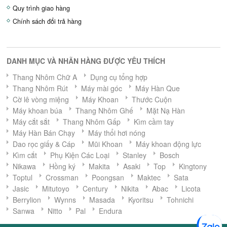
Quy trình giao hàng
Chính sách đổi trả hàng
DANH MỤC VÀ NHÃN HÀNG ĐƯỢC YÊU THÍCH
Thang Nhôm Chữ A
Dụng cụ tổng hợp
Thang Nhôm Rút
Máy mài góc
Máy Hàn Que
Cờ lê vòng miệng
Máy Khoan
Thước Cuộn
Máy khoan búa
Thang Nhôm Ghế
Mặt Nạ Hàn
Máy cắt sắt
Thang Nhôm Gấp
Kìm cầm tay
Máy Hàn Bán Chạy
Máy thổi hơi nóng
Dao rọc giấy & Cáp
Mũi Khoan
Máy khoan động lực
Kìm cắt
Phụ Kiện Các Loại
Stanley
Bosch
Nikawa
Hồng ký
Makita
Asaki
Top
Kingtony
Toptul
Crossman
Poongsan
Maktec
Sata
Jasic
Mitutoyo
Century
Nikita
Abac
Licota
Berrylion
Wynns
Masada
Kyoritsu
Tohnichi
Sanwa
Nitto
Pal
Endura