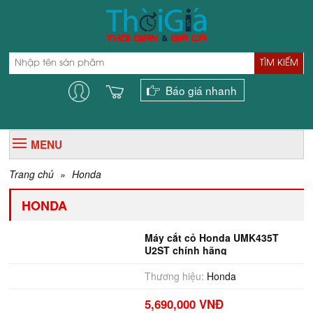
TÌM KIẾM
Báo giá nhanh
MENU
Trang chủ
»
Honda
HONDA
Máy cắt cỏ Honda UMK435T
U2ST chính hãng
Thương hiệu:
Honda
5,690,000 VNĐ