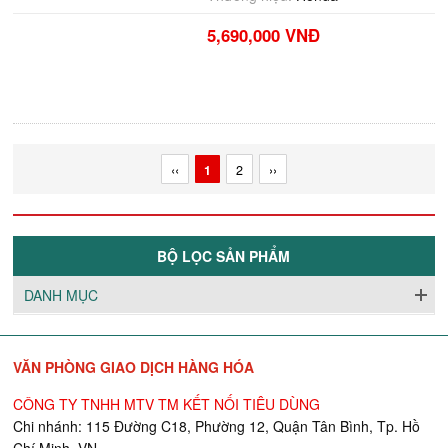
5,690,000 VNĐ
‹‹
1
2
››
BỘ LỌC SẢN PHẨM
DANH MỤC
VĂN PHÒNG GIAO DỊCH HÀNG HÓA
CÔNG TY TNHH MTV TM KẾT NỐI TIÊU DÙNG
Chi nhánh: 115 Đường C18, Phường 12, Quận Tân Bình, Tp. Hồ