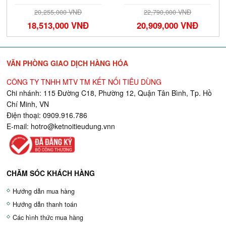
20,255,000 VNĐ
22,790,000 VNĐ
18,513,000 VNĐ
20,909,000 VNĐ
VĂN PHÒNG GIAO DỊCH HÀNG HÓA
CÔNG TY TNHH MTV TM KẾT NỐI TIÊU DÙNG
Chi nhánh: 115 Đường C18, Phường 12, Quận Tân Bình, Tp. Hồ
Chí Minh, VN
Điện thoại: 0909.916.786
E-mail:
hotro@ketnoitieudung.vn
n
CHĂM SÓC KHÁCH HÀNG
Hướng dẫn mua hàng
Hướng dẫn thanh toán
Các hình thức mua hàng