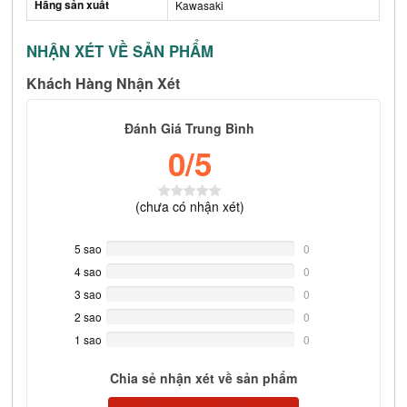
Hãng sản xuất
Kawasaki
NHẬN XÉT VỀ SẢN PHẨM
Khách Hàng Nhận Xét
Đánh Giá Trung Bình
0
/5
(
chưa có
nhận xét)
5 sao
0%
0
Complete
4 sao
0%
0
Complete
3 sao
0%
0
Complete
2 sao
0%
0
Complete
1 sao
0%
0
Complete
Chia sẻ nhận xét về sản phẩm