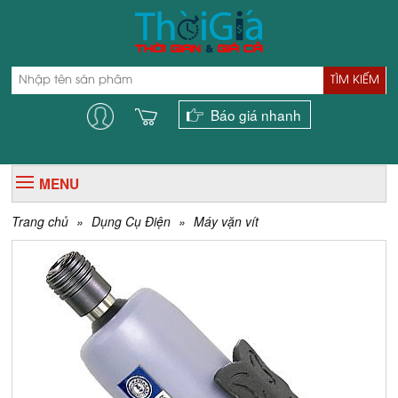
TÌM KIẾM
Báo giá nhanh
MENU
Trang chủ
»
Dụng Cụ Điện
»
Máy vặn vít