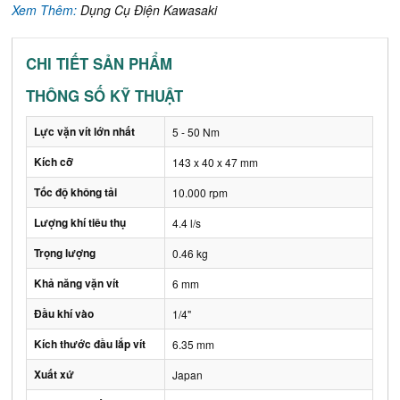
Xem Thêm:
Dụng Cụ Điện Kawasaki
CHI TIẾT SẢN PHẨM
THÔNG SỐ KỸ THUẬT
Lực vặn vít lớn nhất
5 - 50 Nm
Kích cỡ
143 x 40 x 47 mm
Tốc độ không tải
10.000 rpm
Lượng khí tiêu thụ
4.4 l/s
Trọng lượng
0.46 kg
Khả năng vặn vít
6 mm
Đầu khí vào
1/4"
Kích thước đầu lắp vít
6.35 mm
Xuất xứ
Japan