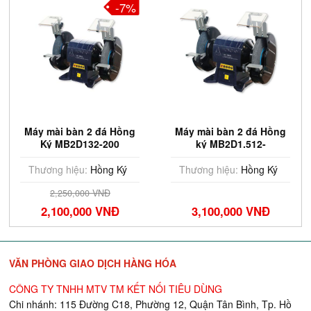
-7%
Máy mài bàn 2 đá Hồng
Máy mài bàn 2 đá Hồng
Ký MB2D132-200
ký MB2D1.512-
200(1.5HP,1Fa)
Thương hiệu:
Hồng Ký
Thương hiệu:
Hồng Ký
2,250,000 VNĐ
2,100,000 VNĐ
3,100,000 VNĐ
VĂN PHÒNG GIAO DỊCH HÀNG HÓA
CÔNG TY TNHH MTV TM KẾT NỐI TIÊU DÙNG
Chi nhánh: 115 Đường C18, Phường 12, Quận Tân Bình, Tp. Hồ