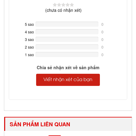
(
chưa có
nhận xét)
5 sao
0%
0
Complete
4 sao
0%
0
Complete
3 sao
0%
0
Complete
2 sao
0%
0
Complete
1 sao
0%
0
Complete
Chia sẻ nhận xét về sản phẩm
Viết nhận xét của bạn
SẢN PHẨM LIÊN QUAN