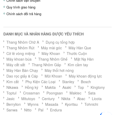
Chính sách vận chuyển
Quy trình giao hàng
Chính sách đổi trả hàng
DANH MỤC VÀ NHÃN HÀNG ĐƯỢC YÊU THÍCH
Thang Nhôm Chữ A
Dụng cụ tổng hợp
Thang Nhôm Rút
Máy mài góc
Máy Hàn Que
Cờ lê vòng miệng
Máy Khoan
Thước Cuộn
Máy khoan búa
Thang Nhôm Ghế
Mặt Nạ Hàn
Máy cắt sắt
Thang Nhôm Gấp
Kìm cầm tay
Máy Hàn Bán Chạy
Máy thổi hơi nóng
Dao rọc giấy & Cáp
Mũi Khoan
Máy khoan động lực
Kìm cắt
Phụ Kiện Các Loại
Stanley
Bosch
Nikawa
Hồng ký
Makita
Asaki
Top
Kingtony
Toptul
Crossman
Poongsan
Maktec
Sata
Jasic
Mitutoyo
Century
Nikita
Abac
Licota
Berrylion
Wynns
Masada
Kyoritsu
Tohnichi
Sanwa
Nitto
Pal
Endura