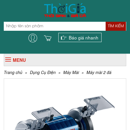
TÌM KIẾM
Báo giá nhanh
MENU
Trang chủ
»
Dụng Cụ Điện
»
Máy Mài
»
Máy mài 2 đá