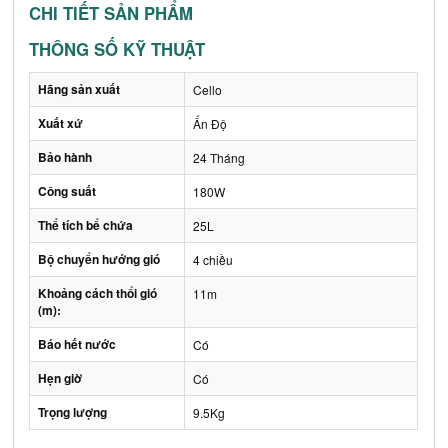
CHI TIẾT SẢN PHẨM
THÔNG SỐ KỸ THUẬT
Hãng sản xuất
Cello
Xuất xứ
Ấn Độ
Bảo hành
24 Tháng
Công suất
180W
Thể tích bể chứa
25L
Bộ chuyển hướng gió
4 chiều
Khoảng cách thổi gió
11m
(m):
Báo hết nước
Có
Hẹn giờ
Có
Trọng lượng
9.5Kg