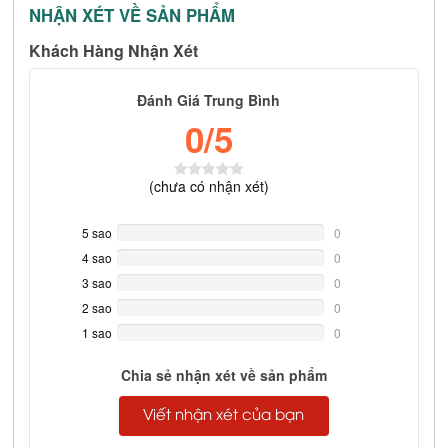
NHẬN XÉT VỀ SẢN PHẨM
Khách Hàng Nhận Xét
Đánh Giá Trung Bình
0
/5
(
chưa có
nhận xét)
5 sao
0%
0
Complete
4 sao
0%
0
Complete
3 sao
0%
0
Complete
2 sao
0%
0
Complete
1 sao
0%
0
Complete
Chia sẻ nhận xét về sản phẩm
Viết nhận xét của bạn