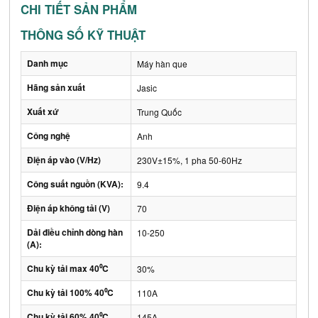
CHI TIẾT SẢN PHẨM
THÔNG SỐ KỸ THUẬT
Danh mục
Máy hàn que
Hãng sản xuất
Jasic
Xuất xứ
Trung Quốc
Công nghệ
Anh
Điện áp vào (V/Hz)
230V±15%, 1 pha 50-60Hz
Công suất nguồn (KVA):
9.4
Điện áp không tải (V)
70
Dải điều chỉnh dòng hàn
10-250
(A):
Chu kỳ tải max 40⁰C
30%
Chu kỳ tải 100% 40⁰C
110A
Chu kỳ tải 60% 40⁰C
145A