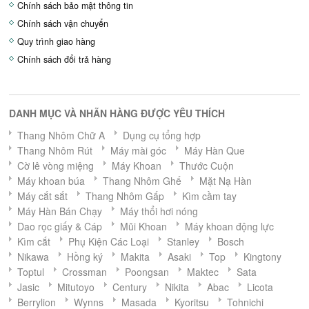
Chính sách bảo mật thông tin
Chính sách vận chuyển
Quy trình giao hàng
Chính sách đổi trả hàng
DANH MỤC VÀ NHÃN HÀNG ĐƯỢC YÊU THÍCH
Thang Nhôm Chữ A
Dụng cụ tổng hợp
Thang Nhôm Rút
Máy mài góc
Máy Hàn Que
Cờ lê vòng miệng
Máy Khoan
Thước Cuộn
Máy khoan búa
Thang Nhôm Ghế
Mặt Nạ Hàn
Máy cắt sắt
Thang Nhôm Gấp
Kìm cầm tay
Máy Hàn Bán Chạy
Máy thổi hơi nóng
Dao rọc giấy & Cáp
Mũi Khoan
Máy khoan động lực
Kìm cắt
Phụ Kiện Các Loại
Stanley
Bosch
Nikawa
Hồng ký
Makita
Asaki
Top
Kingtony
Toptul
Crossman
Poongsan
Maktec
Sata
Jasic
Mitutoyo
Century
Nikita
Abac
Licota
Berrylion
Wynns
Masada
Kyoritsu
Tohnichi