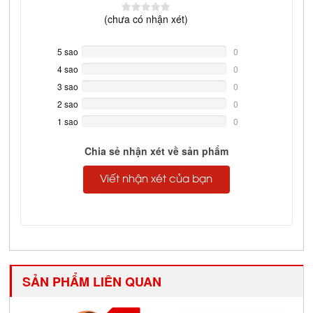
(
chưa có
nhận xét)
5 sao
0%
0
Complete
4 sao
0%
0
Complete
3 sao
0%
0
Complete
2 sao
0%
0
Complete
1 sao
0%
0
Complete
Chia sẻ nhận xét về sản phẩm
Viết nhận xét của bạn
SẢN PHẨM LIÊN QUAN