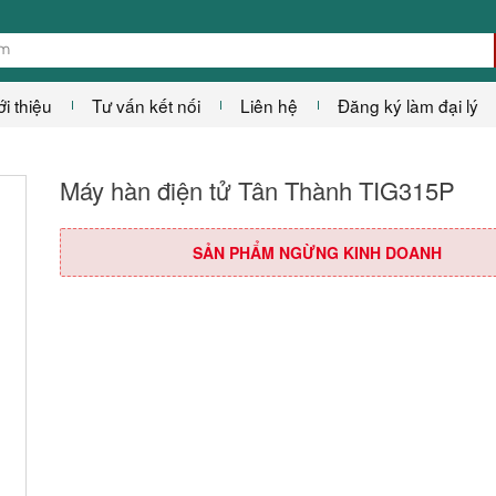
ới thiệu
Tư vấn kết nối
Liên hệ
Đăng ký làm đại lý
Máy hàn điện tử Tân Thành TIG315P
SẢN PHẨM NGỪNG KINH DOANH