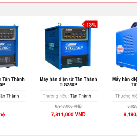
-13%
ử Tân Thành
Máy hàn điện tử Tân Thành
Mấy hàn đi
0P
TIG250P
TI
ân Thành
Thương hiệu:
Tân Thành
Thương hiệ
8,947,000 VNĐ
8,62
hệ
7,811,000 VNĐ
8,190