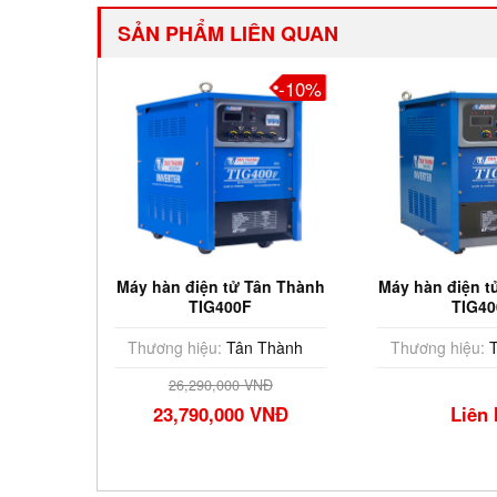
SẢN PHẨM LIÊN QUAN
-11%
-10%
ân Thành
Máy hàn điện tử Tân Thành
Máy hàn điện t
TIG400F
TIG40
Thành
Thương hiệu:
Tân Thành
Thương hiệu:
T
NĐ
26,290,000 VNĐ
VNĐ
23,790,000 VNĐ
Liên 