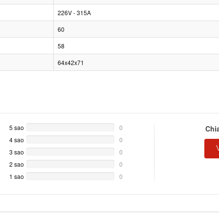
226V - 315A
60
58
64x42x71
5 sao
0%
0
Chi
Complete
4 sao
0%
0
Complete
3 sao
0%
0
Complete
2 sao
0%
0
Complete
1 sao
0%
0
Complete