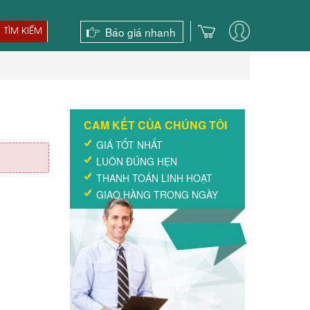
Báo giá nhanh
TÌM KIẾM
CAM KẾT CỦA CHÚNG TÔI
GIÁ TỐT NHẤT
LUÔN ĐÚNG HẸN
THANH TOÁN LINH HOẠT
GIAO HÀNG TRONG NGÀY