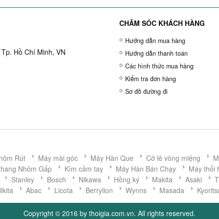
CHĂM SÓC KHÁCH HÀNG
Hướng dẫn mua hàng
 Tp. Hồ Chí Minh, VN
Hướng dẫn thanh toán
Các hình thức mua hàng
Kiểm tra đơn hàng
Sơ đồ đường đi
hôm Rút
Máy mài góc
Máy Hàn Que
Cờ lê vòng miệng
M
Thang Nhôm Gấp
Kìm cầm tay
Máy Hàn Bán Chạy
Máy thổi 
Stanley
Bosch
Nikawa
Hồng ký
Makita
Asaki
T
ikita
Abac
Licota
Berrylion
Wynns
Masada
Kyorits
Copyright © 2016 by thoigia.com.vn. All rights reserved.