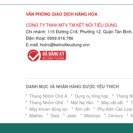
VĂN PHÒNG GIAO DỊCH HÀNG HÓA
CÔNG TY TNHH MTV TM KẾT NỐI TIÊU DÙNG
Chi nhánh: 115 Đường C18, Phường 12, Quận Tân Bình,
Điện thoại: 0909.916.786
E-mail:
hotro@ketnoitieudung.vn
n
DANH MỤC VÀ NHÃN HÀNG ĐƯỢC YÊU THÍCH
Thang Nhôm Chữ A
Dụng cụ tổng hợp
Thang N
Thang Nhôm Ghế
Mặt Nạ Hàn
Máy cắt sắt
Máy khoan động lực
Kìm cắt
Phụ Kiện Các Loại
Maktec
Sata
Jasic
Mitutoyo
Century
N