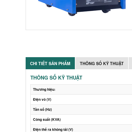
CHI TIẾT SẢN PHẨM
THÔNG SỐ KỸ THUẬT
THÔNG SỐ KỸ THUẬT
Thương hiệu:
Điện vô (V)
Tần số (Hz)
Công suất (KVA)
Điện thế ra không tải (V)