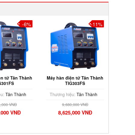
-6%
-11%
ện tử Tân Thành
Máy hàn điện tử Tân Thành
Máy hàn
G301FS
TIG303FS
u:
Tân Thành
Thương hiệu:
Tân Thành
Thương
5,000 VNĐ
9,680,000 VNĐ
,000 VNĐ
8,625,000 VNĐ
10