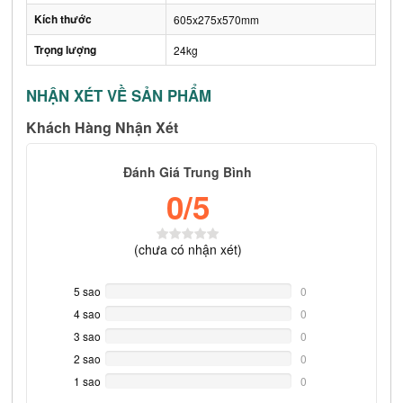
Kích thước
605x275x570mm
Trọng lượng
24kg
NHẬN XÉT VỀ SẢN PHẨM
Khách Hàng Nhận Xét
Đánh Giá Trung Bình
0
/5
(
chưa có
nhận xét)
5 sao
0%
0
Complete
4 sao
0%
0
Complete
3 sao
0%
0
Complete
2 sao
0%
0
Complete
1 sao
0%
0
Complete