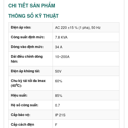
CHI TIẾT SẢN PHẨM
THÔNG SỐ KỸ THUẬT
Điện áp vào:
AC 220 ±15 % (1 pha), 50 Hz
Công suất định mức:
7.8 KVA
Dòng vào định mức:
34 A
Dải điều chỉnh dòng
10~200A
hàn:
Điện áp không tải:
50V
Chu kỳ tải tối đa Imax
60%
(40⁰C):
Hiệu suất:
85%
Hệ số công suất:
0.7
Cấp bảo vệ:
IP 21S
Cấp cách điện
F