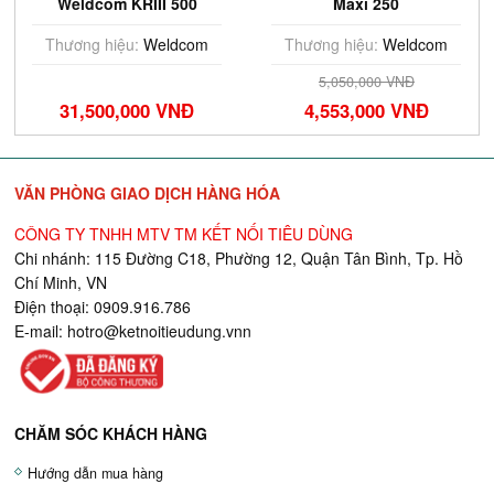
Weldcom KRIII 500
Maxi 250
Thương hiệu:
Weldcom
Thương hiệu:
Weldcom
5,050,000 VNĐ
31,500,000 VNĐ
4,553,000 VNĐ
VĂN PHÒNG GIAO DỊCH HÀNG HÓA
CÔNG TY TNHH MTV TM KẾT NỐI TIÊU DÙNG
Chi nhánh: 115 Đường C18, Phường 12, Quận Tân Bình, Tp. Hồ
Chí Minh, VN
Điện thoại: 0909.916.786
E-mail:
hotro@ketnoitieudung.vn
n
CHĂM SÓC KHÁCH HÀNG
Hướng dẫn mua hàng