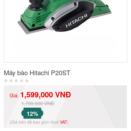
Máy bào Hitachi P20ST
1,599,000 VNĐ
Giá:
1,799,000 VNĐ
12%
(Giá trên đã bao gồm thuế
VAT
)