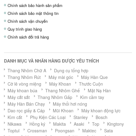
Chính sách bảo hành sản phẩm
Chính sách bảo mật thông tin
Chính sách vận chuyển
Quy trình giao hàng
Chính sách đổi trả hàng
DANH MỤC VÀ NHÃN HÀNG ĐƯỢC YÊU THÍCH
Thang Nhôm Chữ A
Dụng cụ tổng hợp
Thang Nhôm Rút
Máy mài góc
Máy Hàn Que
Cờ lê vòng miệng
Máy Khoan
Thước Cuộn
Máy khoan búa
Thang Nhôm Ghế
Mặt Nạ Hàn
Máy cắt sắt
Thang Nhôm Gấp
Kìm cầm tay
Máy Hàn Bán Chạy
Máy thổi hơi nóng
Dao rọc giấy & Cáp
Mũi Khoan
Máy khoan động lực
Kìm cắt
Phụ Kiện Các Loại
Stanley
Bosch
Nikawa
Hồng ký
Makita
Asaki
Top
Kingtony
Toptul
Crossman
Poongsan
Maktec
Sata