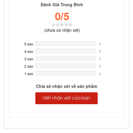
Đánh Giá Trung Bình
0
/5
(
chưa có
nhận xét)
5 sao
0%
0
Complete
4 sao
0%
0
Complete
3 sao
0%
0
Complete
2 sao
0%
0
Complete
1 sao
0%
0
Complete
Chia sẻ nhận xét về sản phẩm
Viết nhận xét của bạn