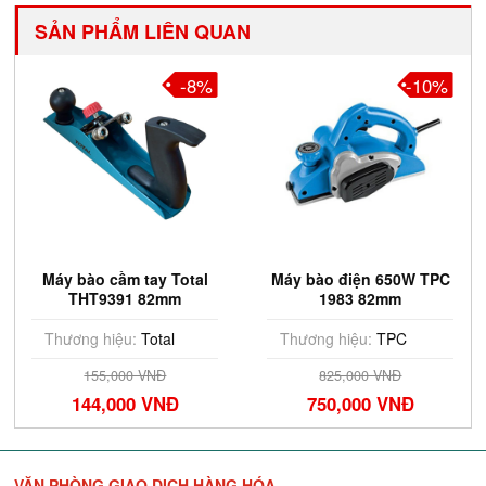
SẢN PHẨM LIÊN QUAN
-8%
-10%
Máy bào cầm tay Total
Máy bào điện 650W TPC
THT9391 82mm
1983 82mm
Thương hiệu:
Total
Thương hiệu:
TPC
155,000 VNĐ
825,000 VNĐ
144,000 VNĐ
750,000 VNĐ
VĂN PHÒNG GIAO DỊCH HÀNG HÓA