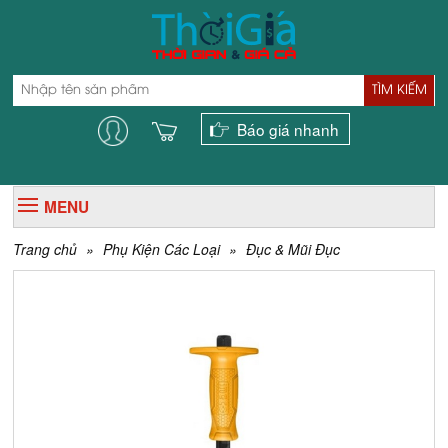
TÌM KIẾM
Báo giá nhanh
MENU
Trang chủ
»
Phụ Kiện Các Loại
»
Đục & Mũi Đục