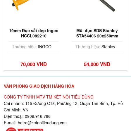
19mm Đục sắt dẹp Ingco
Mũi đục SDS Stanley
HCCL082210
STA54406 20x250mm
Thương hiệu:
INGCO
Thương hiệu:
Stanley
70,000 VNĐ
54,000 VNĐ
VĂN PHÒNG GIAO DỊCH HÀNG HÓA
CÔNG TY TNHH MTV TM KẾT NỐI TIÊU DÙNG
Chi nhánh: 115 Đường C18, Phường 12, Quận Tân Bình, Tp. Hồ
Chí Minh, VN
Điện thoại: 0909.916.786
E-mail:
hotro@ketnoitieudung.vn
n