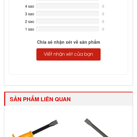
Complete
4 sao
0%
0
Complete
3 sao
0%
0
Complete
2 sao
0%
0
Complete
1 sao
0%
0
Complete
Chia sẻ nhận xét về sản phẩm
Viết nhận xét của bạn
SẢN PHẨM LIÊN QUAN