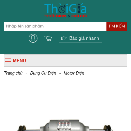
TÌM KIẾM
Báo giá nhanh
MENU
Trang chủ
»
Dụng Cụ Điện
»
Motor Điện