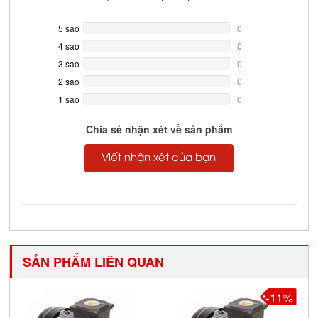
5 sao
0%
0
Complete
4 sao
0%
0
Complete
3 sao
0%
0
Complete
2 sao
0%
0
Complete
1 sao
0%
0
Complete
Chia sẻ nhận xét về sản phẩm
Viết nhận xét của bạn
SẢN PHẨM LIÊN QUAN
-11%