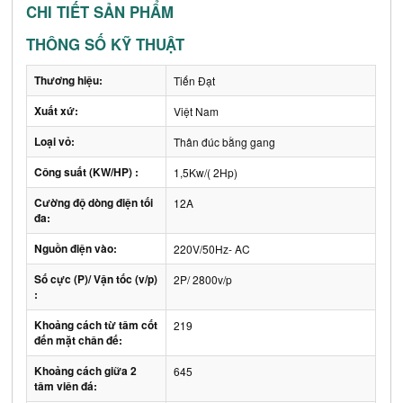
CHI TIẾT SẢN PHẨM
THÔNG SỐ KỸ THUẬT
Thương hiệu:
Tiến Đạt
Xuất xứ:
Việt Nam
Loại vỏ:
Thân đúc bằng gang
Công suất (KW/HP) :
1,5Kw/( 2Hp)
Cường độ dòng điện tối
12A
đa:
Nguồn điện vào:
220V/50Hz- AC
Số cực (P)/ Vận tốc (v/p)
2P/ 2800v/p
:
Khoảng cách từ tâm cốt
219
đến mặt chân đế:
Khoảng cách giữa 2
645
tâm viên đá: