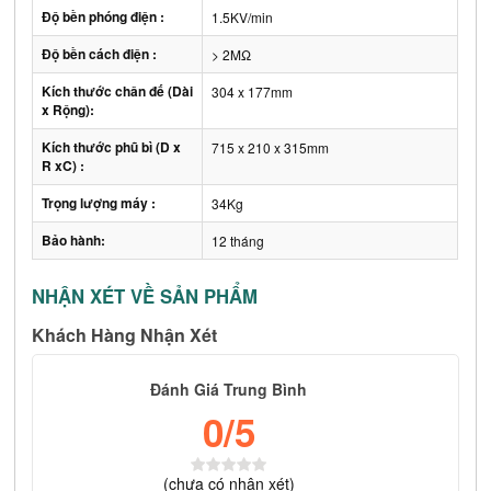
Độ bền phóng điện :
1.5KV/min
Độ bền cách điện :
> 2MΩ
Kích thước chân đế (Dài
304 x 177mm
x Rộng):
Kích thước phũ bì (D x
715 x 210 x 315mm
R xC) :
Trọng lượng máy :
34Kg
Bảo hành:
12 tháng
NHẬN XÉT VỀ SẢN PHẨM
Khách Hàng Nhận Xét
Đánh Giá Trung Bình
0
/5
(
chưa có
nhận xét)