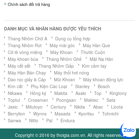
Chính sách đổi trả hàng
DANH MỤC VÀ NHÃN HÀNG ĐƯỢC YÊU THÍCH
Thang Nhôm Chữ A
Dụng cụ tổng hợp
Thang Nhôm Rút
Máy mài góc
Máy Hàn Que
Cờ lê vòng miệng
Máy Khoan
Thước Cuộn
Máy khoan búa
Thang Nhôm Ghế
Mặt Nạ Hàn
Máy cắt sắt
Thang Nhôm Gấp
Kìm cầm tay
Máy Hàn Bán Chạy
Máy thổi hơi nóng
Dao rọc giấy & Cáp
Mũi Khoan
Máy khoan động lực
Kìm cắt
Phụ Kiện Các Loại
Stanley
Bosch
Nikawa
Hồng ký
Makita
Asaki
Top
Kingtony
Toptul
Crossman
Poongsan
Maktec
Sata
Jasic
Mitutoyo
Century
Nikita
Abac
Licota
Berrylion
Wynns
Masada
Kyoritsu
Tohnichi
Sanwa
Nitto
Pal
Endura
Copyright © 2016 by thoigia.com.vn. All rights reserved.