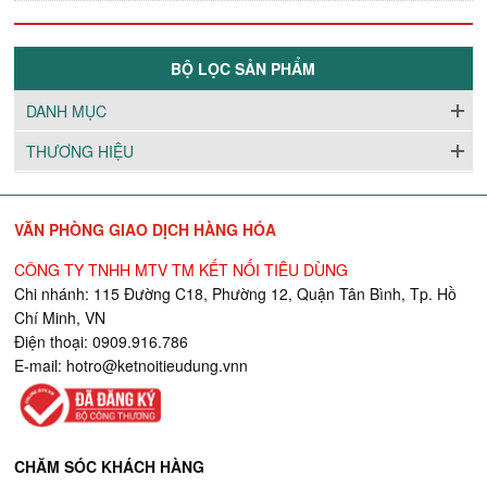
BỘ LỌC SẢN PHẨM
DANH MỤC
THƯƠNG HIỆU
VĂN PHÒNG GIAO DỊCH HÀNG HÓA
CÔNG TY TNHH MTV TM KẾT NỐI TIÊU DÙNG
Chi nhánh: 115 Đường C18, Phường 12, Quận Tân Bình, Tp. Hồ
Chí Minh, VN
Điện thoại: 0909.916.786
E-mail:
hotro@ketnoitieudung.vn
n
CHĂM SÓC KHÁCH HÀNG