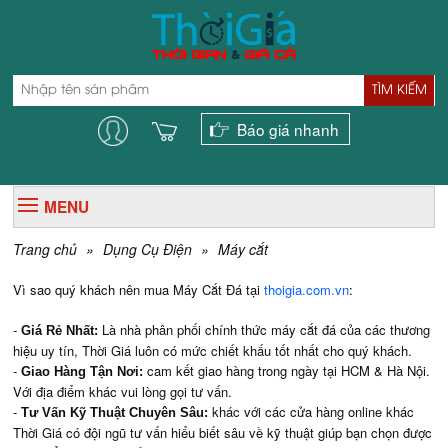
TÌM KIẾM
Báo giá nhanh
MENU
Trang chủ
»
Dụng Cụ Điện
»
Máy cắt
Vì sao quý khách nên mua Máy Cắt Đá
tại
thoigia.com.vn
:
-
Là nhà phân phối chính thức máy cắt đá của các thương
Giá Rẻ Nhất:
hiệu uy tín, Thời Giá luôn có mức chiết khấu tốt nhất cho quý khách.
-
cam kết giao hàng trong ngày tại HCM & Hà Nội.
Giao Hàng Tận Nơi:
Với địa điểm khác vui lòng gọi tư vấn.
-
khác với các cửa hàng online khác
Tư Vấn Kỹ Thuật Chuyên Sâu:
Thời Giá có đội ngũ tư vấn hiểu biết sâu về kỹ thuật giúp bạn chọn được