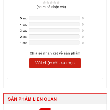
(
chưa có
nhận xét)
5 sao
0%
0
Complete
4 sao
0%
0
Complete
3 sao
0%
0
Complete
2 sao
0%
0
Complete
1 sao
0%
0
Complete
Chia sẻ nhận xét về sản phẩm
Viết nhận xét của bạn
SẢN PHẨM LIÊN QUAN