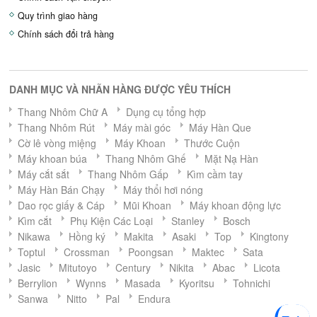
Quy trình giao hàng
Chính sách đổi trả hàng
DANH MỤC VÀ NHÃN HÀNG ĐƯỢC YÊU THÍCH
Thang Nhôm Chữ A
Dụng cụ tổng hợp
Thang Nhôm Rút
Máy mài góc
Máy Hàn Que
Cờ lê vòng miệng
Máy Khoan
Thước Cuộn
Máy khoan búa
Thang Nhôm Ghế
Mặt Nạ Hàn
Máy cắt sắt
Thang Nhôm Gấp
Kìm cầm tay
Máy Hàn Bán Chạy
Máy thổi hơi nóng
Dao rọc giấy & Cáp
Mũi Khoan
Máy khoan động lực
Kìm cắt
Phụ Kiện Các Loại
Stanley
Bosch
Nikawa
Hồng ký
Makita
Asaki
Top
Kingtony
Toptul
Crossman
Poongsan
Maktec
Sata
Jasic
Mitutoyo
Century
Nikita
Abac
Licota
Berrylion
Wynns
Masada
Kyoritsu
Tohnichi
Sanwa
Nitto
Pal
Endura