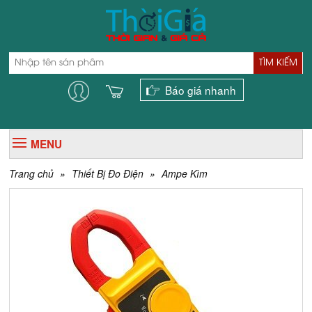
TÌM KIẾM
Báo giá nhanh
MENU
Trang chủ
»
Thiết Bị Đo Điện
»
Ampe Kìm