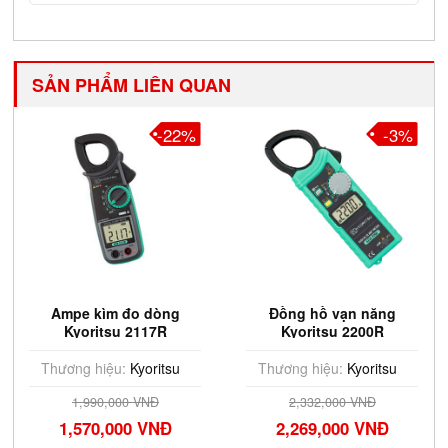
SẢN PHẨM LIÊN QUAN
-22%
-3%
Ampe kìm đo dòng
Đồng hồ vạn năng
Kyoritsu 2117R
Kyoritsu 2200R
Thương hiệu:
Kyoritsu
Thương hiệu:
Kyoritsu
1,990,000 VNĐ
2,332,000 VNĐ
1,570,000 VNĐ
2,269,000 VNĐ