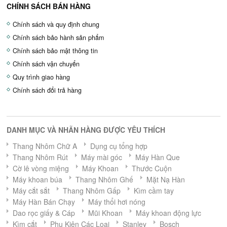
CHÍNH SÁCH BÁN HÀNG
Chính sách và quy định chung
Chính sách bảo hành sản phẩm
Chính sách bảo mật thông tin
Chính sách vận chuyển
Quy trình giao hàng
Chính sách đổi trả hàng
DANH MỤC VÀ NHÃN HÀNG ĐƯỢC YÊU THÍCH
Thang Nhôm Chữ A
Dụng cụ tổng hợp
Thang Nhôm Rút
Máy mài góc
Máy Hàn Que
Cờ lê vòng miệng
Máy Khoan
Thước Cuộn
Máy khoan búa
Thang Nhôm Ghế
Mặt Nạ Hàn
Máy cắt sắt
Thang Nhôm Gấp
Kìm cầm tay
Máy Hàn Bán Chạy
Máy thổi hơi nóng
Dao rọc giấy & Cáp
Mũi Khoan
Máy khoan động lực
Kìm cắt
Phụ Kiện Các Loại
Stanley
Bosch