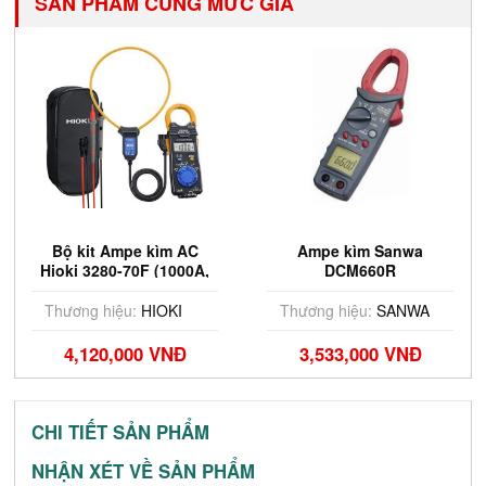
SẢN PHẨM CÙNG MỨC GIÁ
Bộ kit Ampe kìm AC
Ampe kìm Sanwa
Hioki 3280-70F (1000A,
DCM660R
kìm dây mềm 4200A)
Thương hiệu:
HIOKI
Thương hiệu:
SANWA
4,120,000 VNĐ
3,533,000 VNĐ
CHI TIẾT SẢN PHẨM
NHẬN XÉT VỀ SẢN PHẨM