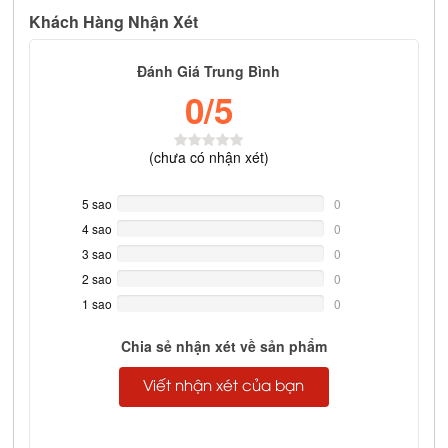
Khách Hàng Nhận Xét
Đánh Giá Trung Bình
0
/5
(
chưa có
nhận xét)
5 sao
0%
0
Complete
4 sao
0%
0
Complete
3 sao
0%
0
Complete
2 sao
0%
0
Complete
1 sao
0%
0
Complete
Chia sẻ nhận xét về sản phẩm
Viết nhận xét của bạn